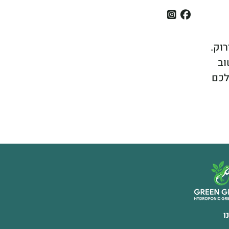
וק.
וב
לכם
ו