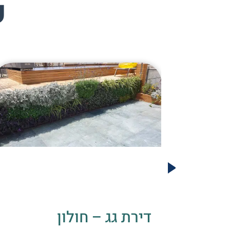
פ
ב
דירת גג – חולון